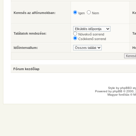
Keresés az alfórumokban:
Ke
Igen
Nem
Találatok rendezése:
Ta
Növekvő sorrend
Csökkenő sorrend
Időintervallum:
Ho
Fórum kezdőlap
Style by
phpBB3 sty
Powered by
phpBB
© 2000, 
Magyar fordítás ©
M