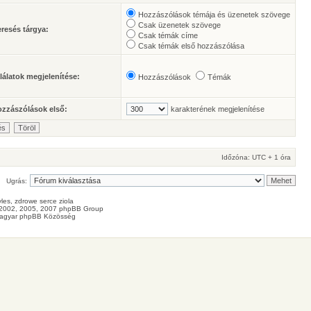
Hozzászólások témája és üzenetek szövege
Csak üzenetek szövege
resés tárgya:
Csak témák címe
Csak témák első hozzászólása
lálatok megjelenítése:
Hozzászólások
Témák
zzászólások első:
karakterének megjelenítése
Időzóna: UTC + 1 óra
Ugrás:
les
, zdrowe
serce
ziola
2002, 2005, 2007 phpBB Group
agyar phpBB Közösség