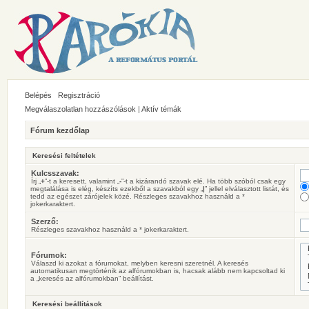
Belépés
Regisztráció
Megválaszolatlan hozzászólások
|
Aktív témák
Fórum kezdőlap
Keresési feltételek
Kulcsszavak:
Írj „
+
”-t a keresett, valamint „
-
”-t a kizárandó szavak elé. Ha több szóból csak egy
megtalálása is elég, készíts ezekből a szavakból egy „
|
” jellel elválasztott listát, és
tedd az egészet zárójelek közé. Részleges szavakhoz használd a *
jokerkaraktert.
Szerző:
Részleges szavakhoz használd a * jokerkaraktert.
Fórumok:
Válaszd ki azokat a fórumokat, melyben keresni szeretnél. A keresés
automatikusan megtörténik az alfórumokban is, hacsak alább nem kapcsoltad ki
a „keresés az alfórumokban” beállítást.
Keresési beállítások