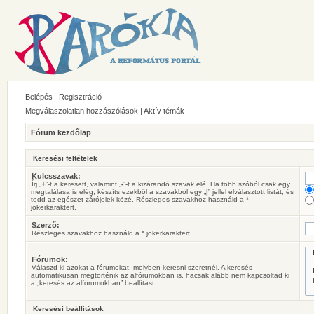
Belépés
Regisztráció
Megválaszolatlan hozzászólások
|
Aktív témák
Fórum kezdőlap
Keresési feltételek
Kulcsszavak:
Írj „
+
”-t a keresett, valamint „
-
”-t a kizárandó szavak elé. Ha több szóból csak egy
megtalálása is elég, készíts ezekből a szavakból egy „
|
” jellel elválasztott listát, és
tedd az egészet zárójelek közé. Részleges szavakhoz használd a *
jokerkaraktert.
Szerző:
Részleges szavakhoz használd a * jokerkaraktert.
Fórumok:
Válaszd ki azokat a fórumokat, melyben keresni szeretnél. A keresés
automatikusan megtörténik az alfórumokban is, hacsak alább nem kapcsoltad ki
a „keresés az alfórumokban” beállítást.
Keresési beállítások