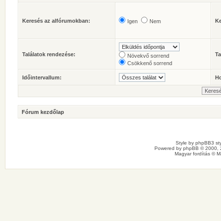
Keresés az alfórumokban:
Ke
Igen
Nem
Találatok rendezése:
Ta
Növekvő sorrend
Csökkenő sorrend
Időintervallum:
Ho
Fórum kezdőlap
Style by
phpBB3 sty
Powered by
phpBB
© 2000, 
Magyar fordítás ©
M