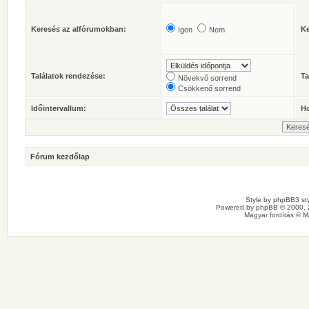
Keresés az alfórumokban:
Ke
Igen
Nem
Találatok rendezése:
Ta
Növekvő sorrend
Csökkenő sorrend
Időintervallum:
Ho
Fórum kezdőlap
Style by
phpBB3 sty
Powered by
phpBB
© 2000, 
Magyar fordítás ©
M