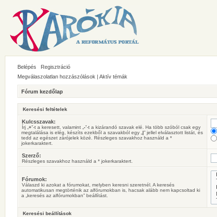
Belépés
Regisztráció
Megválaszolatlan hozzászólások
|
Aktív témák
Fórum kezdőlap
Keresési feltételek
Kulcsszavak:
Írj „
+
”-t a keresett, valamint „
-
”-t a kizárandó szavak elé. Ha több szóból csak egy
megtalálása is elég, készíts ezekből a szavakból egy „
|
” jellel elválasztott listát, és
tedd az egészet zárójelek közé. Részleges szavakhoz használd a *
jokerkaraktert.
Szerző:
Részleges szavakhoz használd a * jokerkaraktert.
Fórumok:
Válaszd ki azokat a fórumokat, melyben keresni szeretnél. A keresés
automatikusan megtörténik az alfórumokban is, hacsak alább nem kapcsoltad ki
a „keresés az alfórumokban” beállítást.
Keresési beállítások