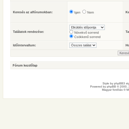
Keresés az alfórumokban:
Ke
Igen
Nem
Találatok rendezése:
Ta
Növekvő sorrend
Csökkenő sorrend
Időintervallum:
Ho
Fórum kezdőlap
Style by
phpBB3 sty
Powered by
phpBB
© 2000, 
Magyar fordítás ©
M