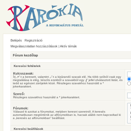
Belépés
Regisztráció
Megválaszolatlan hozzászólások
|
Aktív témák
Fórum kezdőlap
Keresési feltételek
Kulcsszavak:
Írj „
+
”-t a keresett, valamint „
-
”-t a kizárandó szavak elé. Ha több szóból csak egy
megtalálása is elég, készíts ezekből a szavakból egy „
|
” jellel elválasztott listát, és
tedd az egészet zárójelek közé. Részleges szavakhoz használd a *
jokerkaraktert.
Szerző:
Részleges szavakhoz használd a * jokerkaraktert.
Fórumok:
Válaszd ki azokat a fórumokat, melyben keresni szeretnél. A keresés
automatikusan megtörténik az alfórumokban is, hacsak alább nem kapcsoltad ki
a „keresés az alfórumokban” beállítást.
Keresési beállítások