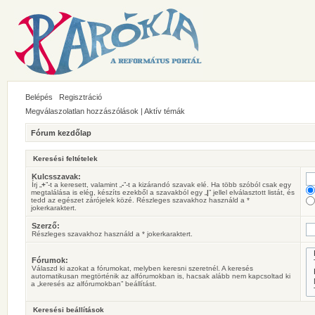
Belépés
Regisztráció
Megválaszolatlan hozzászólások
|
Aktív témák
Fórum kezdőlap
Keresési feltételek
Kulcsszavak:
Írj „
+
”-t a keresett, valamint „
-
”-t a kizárandó szavak elé. Ha több szóból csak egy
megtalálása is elég, készíts ezekből a szavakból egy „
|
” jellel elválasztott listát, és
tedd az egészet zárójelek közé. Részleges szavakhoz használd a *
jokerkaraktert.
Szerző:
Részleges szavakhoz használd a * jokerkaraktert.
Fórumok:
Válaszd ki azokat a fórumokat, melyben keresni szeretnél. A keresés
automatikusan megtörténik az alfórumokban is, hacsak alább nem kapcsoltad ki
a „keresés az alfórumokban” beállítást.
Keresési beállítások