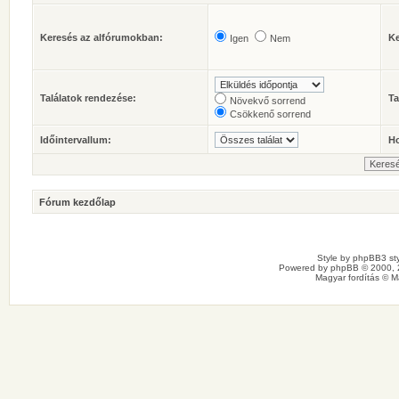
Keresés az alfórumokban:
Ke
Igen
Nem
Találatok rendezése:
Ta
Növekvő sorrend
Csökkenő sorrend
Időintervallum:
Ho
Fórum kezdőlap
Style by
phpBB3 sty
Powered by
phpBB
© 2000, 
Magyar fordítás ©
M