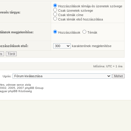
Hozzászólások témája és üzenetek szövege
Csak üzenetek szövege
resés tárgya:
Csak témák címe
Csak témák első hozzászólása
lálatok megjelenítése:
Hozzászólások
Témák
zzászólások első:
karakterének megjelenítése
Időzóna: UTC + 1 óra
Ugrás:
les
, zdrowe
serce
ziola
2002, 2005, 2007 phpBB Group
agyar phpBB Közösség