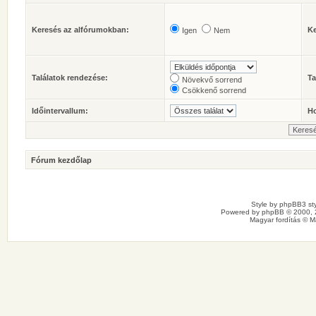
Keresés az alfórumokban:
Ke
Igen
Nem
Találatok rendezése:
Ta
Növekvő sorrend
Csökkenő sorrend
Időintervallum:
Ho
Fórum kezdőlap
Style by
phpBB3 sty
Powered by
phpBB
© 2000, 
Magyar fordítás ©
M