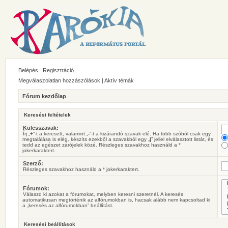
Belépés
Regisztráció
Megválaszolatlan hozzászólások
|
Aktív témák
Fórum kezdőlap
Keresési feltételek
Kulcsszavak:
Írj „
+
”-t a keresett, valamint „
-
”-t a kizárandó szavak elé. Ha több szóból csak egy
megtalálása is elég, készíts ezekből a szavakból egy „
|
” jellel elválasztott listát, és
tedd az egészet zárójelek közé. Részleges szavakhoz használd a *
jokerkaraktert.
Szerző:
Részleges szavakhoz használd a * jokerkaraktert.
Fórumok:
Válaszd ki azokat a fórumokat, melyben keresni szeretnél. A keresés
automatikusan megtörténik az alfórumokban is, hacsak alább nem kapcsoltad ki
a „keresés az alfórumokban” beállítást.
Keresési beállítások