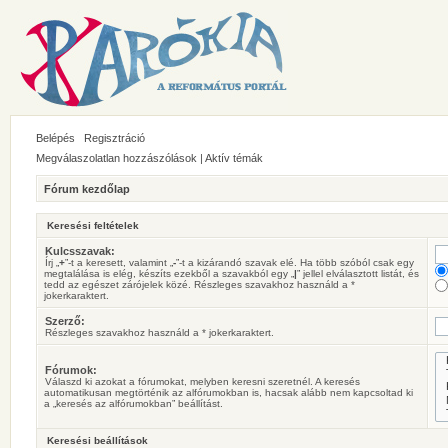
Belépés
Regisztráció
Megválaszolatlan hozzászólások
|
Aktív témák
Fórum kezdőlap
Keresési feltételek
Kulcsszavak:
Írj „
+
”-t a keresett, valamint „
-
”-t a kizárandó szavak elé. Ha több szóból csak egy
megtalálása is elég, készíts ezekből a szavakból egy „
|
” jellel elválasztott listát, és
tedd az egészet zárójelek közé. Részleges szavakhoz használd a *
jokerkaraktert.
Szerző:
Részleges szavakhoz használd a * jokerkaraktert.
Fórumok:
Válaszd ki azokat a fórumokat, melyben keresni szeretnél. A keresés
automatikusan megtörténik az alfórumokban is, hacsak alább nem kapcsoltad ki
a „keresés az alfórumokban” beállítást.
Keresési beállítások