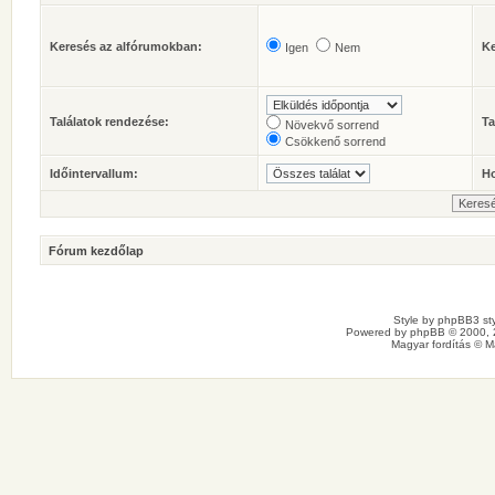
Keresés az alfórumokban:
Ke
Igen
Nem
Találatok rendezése:
Ta
Növekvő sorrend
Csökkenő sorrend
Időintervallum:
Ho
Fórum kezdőlap
Style by
phpBB3 sty
Powered by
phpBB
© 2000, 
Magyar fordítás ©
M