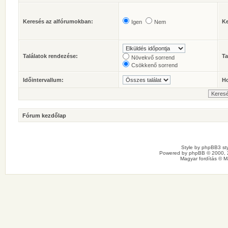
Keresés az alfórumokban:
Ke
Igen
Nem
Találatok rendezése:
Ta
Növekvő sorrend
Csökkenő sorrend
Időintervallum:
Ho
Fórum kezdőlap
Style by
phpBB3 sty
Powered by
phpBB
© 2000, 
Magyar fordítás ©
M