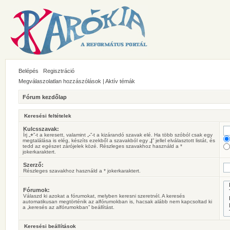
Belépés
Regisztráció
Megválaszolatlan hozzászólások
|
Aktív témák
Fórum kezdőlap
Keresési feltételek
Kulcsszavak:
Írj „
+
”-t a keresett, valamint „
-
”-t a kizárandó szavak elé. Ha több szóból csak egy
megtalálása is elég, készíts ezekből a szavakból egy „
|
” jellel elválasztott listát, és
tedd az egészet zárójelek közé. Részleges szavakhoz használd a *
jokerkaraktert.
Szerző:
Részleges szavakhoz használd a * jokerkaraktert.
Fórumok:
Válaszd ki azokat a fórumokat, melyben keresni szeretnél. A keresés
automatikusan megtörténik az alfórumokban is, hacsak alább nem kapcsoltad ki
a „keresés az alfórumokban” beállítást.
Keresési beállítások