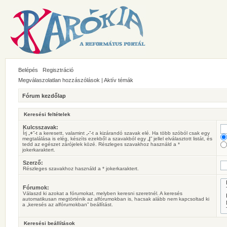
Belépés
Regisztráció
Megválaszolatlan hozzászólások
|
Aktív témák
Fórum kezdőlap
Keresési feltételek
Kulcsszavak:
Írj „
+
”-t a keresett, valamint „
-
”-t a kizárandó szavak elé. Ha több szóból csak egy
megtalálása is elég, készíts ezekből a szavakból egy „
|
” jellel elválasztott listát, és
tedd az egészet zárójelek közé. Részleges szavakhoz használd a *
jokerkaraktert.
Szerző:
Részleges szavakhoz használd a * jokerkaraktert.
Fórumok:
Válaszd ki azokat a fórumokat, melyben keresni szeretnél. A keresés
automatikusan megtörténik az alfórumokban is, hacsak alább nem kapcsoltad ki
a „keresés az alfórumokban” beállítást.
Keresési beállítások