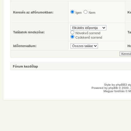
Keresés az alfórumokban:
Ke
Igen
Nem
Találatok rendezése:
Ta
Növekvő sorrend
Csökkenő sorrend
Időintervallum:
Ho
Fórum kezdőlap
Style by
phpBB3 sty
Powered by
phpBB
© 2000, 
Magyar fordítás ©
M