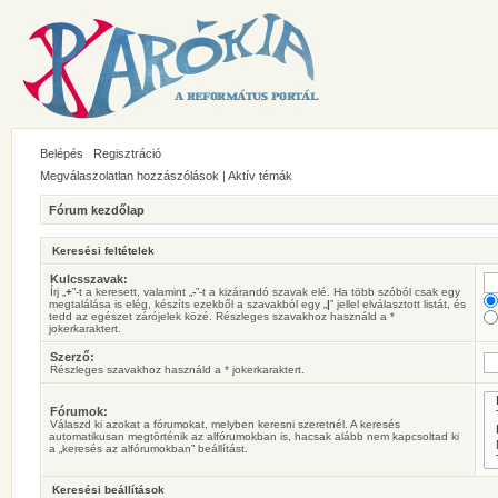
Belépés
Regisztráció
Megválaszolatlan hozzászólások
|
Aktív témák
Fórum kezdőlap
Keresési feltételek
Kulcsszavak:
Írj „
+
”-t a keresett, valamint „
-
”-t a kizárandó szavak elé. Ha több szóból csak egy
megtalálása is elég, készíts ezekből a szavakból egy „
|
” jellel elválasztott listát, és
tedd az egészet zárójelek közé. Részleges szavakhoz használd a *
jokerkaraktert.
Szerző:
Részleges szavakhoz használd a * jokerkaraktert.
Fórumok:
Válaszd ki azokat a fórumokat, melyben keresni szeretnél. A keresés
automatikusan megtörténik az alfórumokban is, hacsak alább nem kapcsoltad ki
a „keresés az alfórumokban” beállítást.
Keresési beállítások