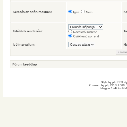
Keresés az alfórumokban:
Ke
Igen
Nem
Találatok rendezése:
Ta
Növekvő sorrend
Csökkenő sorrend
Időintervallum:
Ho
Fórum kezdőlap
Style by
phpBB3 sty
Powered by
phpBB
© 2000, 
Magyar fordítás ©
M