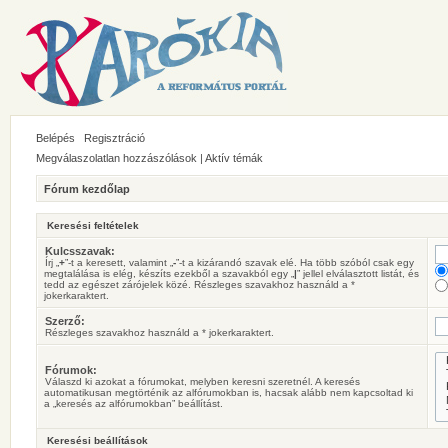
Belépés
Regisztráció
Megválaszolatlan hozzászólások
|
Aktív témák
Fórum kezdőlap
Keresési feltételek
Kulcsszavak:
Írj „
+
”-t a keresett, valamint „
-
”-t a kizárandó szavak elé. Ha több szóból csak egy
megtalálása is elég, készíts ezekből a szavakból egy „
|
” jellel elválasztott listát, és
tedd az egészet zárójelek közé. Részleges szavakhoz használd a *
jokerkaraktert.
Szerző:
Részleges szavakhoz használd a * jokerkaraktert.
Fórumok:
Válaszd ki azokat a fórumokat, melyben keresni szeretnél. A keresés
automatikusan megtörténik az alfórumokban is, hacsak alább nem kapcsoltad ki
a „keresés az alfórumokban” beállítást.
Keresési beállítások