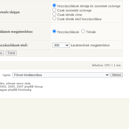
Hozzászólások témája és üzenetek szövege
Csak üzenetek szövege
resés tárgya:
Csak témák címe
Csak témák első hozzászólása
lálatok megjelenítése:
Hozzászólások
Témák
zzászólások első:
karakterének megjelenítése
Időzóna: UTC + 1 óra
Ugrás:
les
, zdrowe
serce
ziola
2002, 2005, 2007 phpBB Group
agyar phpBB Közösség