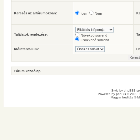
Keresés az alfórumokban:
Ke
Igen
Nem
Találatok rendezése:
Ta
Növekvő sorrend
Csökkenő sorrend
Időintervallum:
Ho
Fórum kezdőlap
Style by
phpBB3 sty
Powered by
phpBB
© 2000, 
Magyar fordítás ©
M