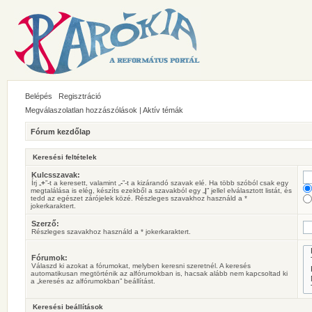
Belépés
Regisztráció
Megválaszolatlan hozzászólások
|
Aktív témák
Fórum kezdőlap
Keresési feltételek
Kulcsszavak:
Írj „
+
”-t a keresett, valamint „
-
”-t a kizárandó szavak elé. Ha több szóból csak egy
megtalálása is elég, készíts ezekből a szavakból egy „
|
” jellel elválasztott listát, és
tedd az egészet zárójelek közé. Részleges szavakhoz használd a *
jokerkaraktert.
Szerző:
Részleges szavakhoz használd a * jokerkaraktert.
Fórumok:
Válaszd ki azokat a fórumokat, melyben keresni szeretnél. A keresés
automatikusan megtörténik az alfórumokban is, hacsak alább nem kapcsoltad ki
a „keresés az alfórumokban” beállítást.
Keresési beállítások