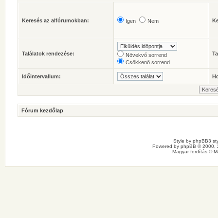
Keresés az alfórumokban:
Ke
Igen
Nem
Találatok rendezése:
Ta
Növekvő sorrend
Csökkenő sorrend
Időintervallum:
Ho
Fórum kezdőlap
Style by
phpBB3 sty
Powered by
phpBB
© 2000, 
Magyar fordítás ©
M