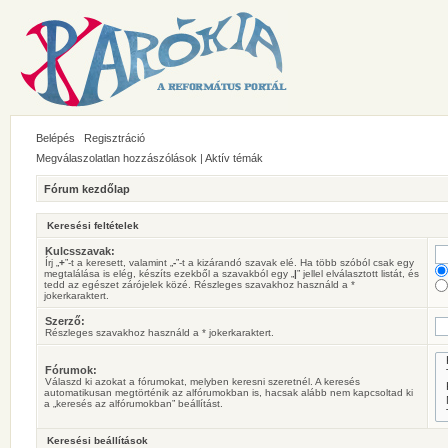
Belépés
Regisztráció
Megválaszolatlan hozzászólások
|
Aktív témák
Fórum kezdőlap
Keresési feltételek
Kulcsszavak:
Írj „
+
”-t a keresett, valamint „
-
”-t a kizárandó szavak elé. Ha több szóból csak egy
megtalálása is elég, készíts ezekből a szavakból egy „
|
” jellel elválasztott listát, és
tedd az egészet zárójelek közé. Részleges szavakhoz használd a *
jokerkaraktert.
Szerző:
Részleges szavakhoz használd a * jokerkaraktert.
Fórumok:
Válaszd ki azokat a fórumokat, melyben keresni szeretnél. A keresés
automatikusan megtörténik az alfórumokban is, hacsak alább nem kapcsoltad ki
a „keresés az alfórumokban” beállítást.
Keresési beállítások