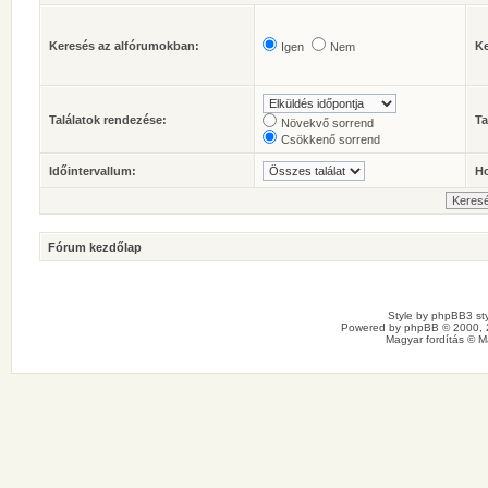
Keresés az alfórumokban:
Ke
Igen
Nem
Találatok rendezése:
Ta
Növekvő sorrend
Csökkenő sorrend
Időintervallum:
Ho
Fórum kezdőlap
Style by
phpBB3 sty
Powered by
phpBB
© 2000, 
Magyar fordítás ©
M