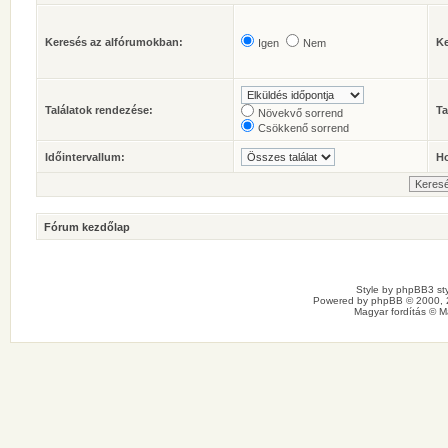
Keresés az alfórumokban:
Ke
Igen
Nem
Találatok rendezése:
Ta
Növekvő sorrend
Csökkenő sorrend
Időintervallum:
Ho
Fórum kezdőlap
Style by
phpBB3 sty
Powered by
phpBB
© 2000, 
Magyar fordítás ©
M