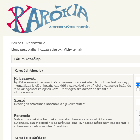
Belépés
Regisztráció
Megválaszolatlan hozzászólások
|
Aktív témák
Fórum kezdőlap
Keresési feltételek
Kulcsszavak:
Írj „
+
”-t a keresett, valamint „
-
”-t a kizárandó szavak elé. Ha több szóból csak egy
megtalálása is elég, készíts ezekből a szavakból egy „
|
” jellel elválasztott listát, és
tedd az egészet zárójelek közé. Részleges szavakhoz használd a *
jokerkaraktert.
Szerző:
Részleges szavakhoz használd a * jokerkaraktert.
Fórumok:
Válaszd ki azokat a fórumokat, melyben keresni szeretnél. A keresés
automatikusan megtörténik az alfórumokban is, hacsak alább nem kapcsoltad ki
a „keresés az alfórumokban” beállítást.
Keresési beállítások