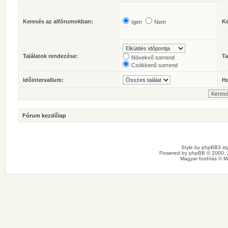
Keresés az alfórumokban:
Ke
Igen
Nem
Találatok rendezése:
Ta
Növekvő sorrend
Csökkenő sorrend
Időintervallum:
Ho
Fórum kezdőlap
Style by
phpBB3 sty
Powered by
phpBB
© 2000, 
Magyar fordítás ©
M