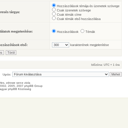
Hozzászólások témája és üzenetek szövege
Csak üzenetek szövege
resés tárgya:
Csak témák címe
Csak témák első hozzászólása
lálatok megjelenítése:
Hozzászólások
Témák
zzászólások első:
karakterének megjelenítése
Időzóna: UTC + 1 óra
Ugrás:
les
, zdrowe
serce
ziola
2002, 2005, 2007 phpBB Group
agyar phpBB Közösség