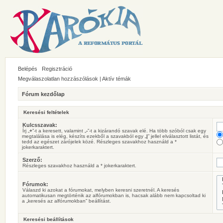
Belépés
Regisztráció
Megválaszolatlan hozzászólások
|
Aktív témák
Fórum kezdőlap
Keresési feltételek
Kulcsszavak:
Írj „
+
”-t a keresett, valamint „
-
”-t a kizárandó szavak elé. Ha több szóból csak egy
megtalálása is elég, készíts ezekből a szavakból egy „
|
” jellel elválasztott listát, és
tedd az egészet zárójelek közé. Részleges szavakhoz használd a *
jokerkaraktert.
Szerző:
Részleges szavakhoz használd a * jokerkaraktert.
Fórumok:
Válaszd ki azokat a fórumokat, melyben keresni szeretnél. A keresés
automatikusan megtörténik az alfórumokban is, hacsak alább nem kapcsoltad ki
a „keresés az alfórumokban” beállítást.
Keresési beállítások