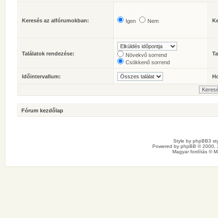
Keresés az alfórumokban:
Ke
Igen
Nem
Találatok rendezése:
Ta
Növekvő sorrend
Csökkenő sorrend
Időintervallum:
Ho
Fórum kezdőlap
Style by
phpBB3 sty
Powered by
phpBB
© 2000, 
Magyar fordítás ©
M