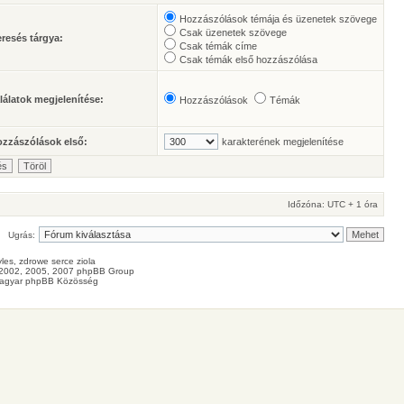
Hozzászólások témája és üzenetek szövege
Csak üzenetek szövege
resés tárgya:
Csak témák címe
Csak témák első hozzászólása
lálatok megjelenítése:
Hozzászólások
Témák
zzászólások első:
karakterének megjelenítése
Időzóna: UTC + 1 óra
Ugrás:
les
, zdrowe
serce
ziola
2002, 2005, 2007 phpBB Group
agyar phpBB Közösség