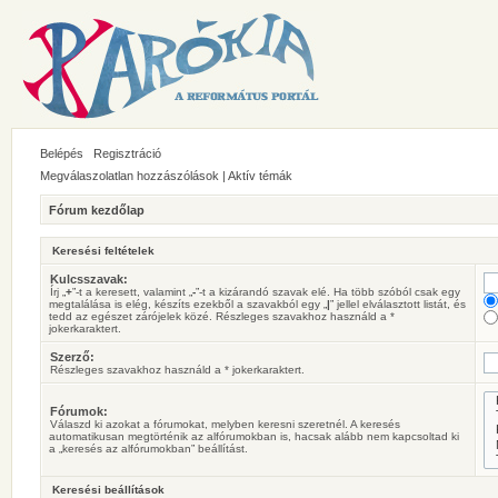
Belépés
Regisztráció
Megválaszolatlan hozzászólások
|
Aktív témák
Fórum kezdőlap
Keresési feltételek
Kulcsszavak:
Írj „
+
”-t a keresett, valamint „
-
”-t a kizárandó szavak elé. Ha több szóból csak egy
megtalálása is elég, készíts ezekből a szavakból egy „
|
” jellel elválasztott listát, és
tedd az egészet zárójelek közé. Részleges szavakhoz használd a *
jokerkaraktert.
Szerző:
Részleges szavakhoz használd a * jokerkaraktert.
Fórumok:
Válaszd ki azokat a fórumokat, melyben keresni szeretnél. A keresés
automatikusan megtörténik az alfórumokban is, hacsak alább nem kapcsoltad ki
a „keresés az alfórumokban” beállítást.
Keresési beállítások