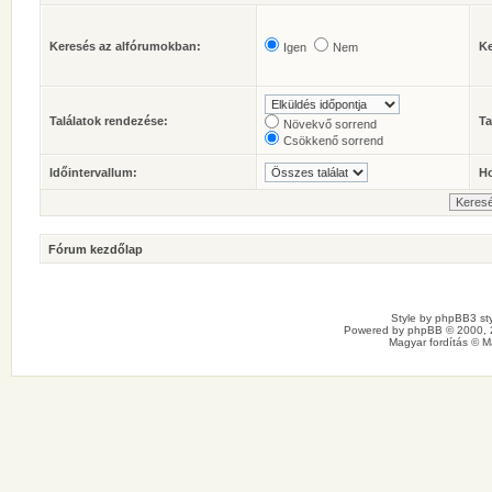
Keresés az alfórumokban:
Ke
Igen
Nem
Találatok rendezése:
Ta
Növekvő sorrend
Csökkenő sorrend
Időintervallum:
Ho
Fórum kezdőlap
Style by
phpBB3 sty
Powered by
phpBB
© 2000, 
Magyar fordítás ©
M