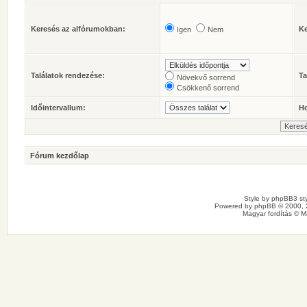
Keresés az alfórumokban:
Ke
Igen
Nem
Találatok rendezése:
Ta
Növekvő sorrend
Csökkenő sorrend
Időintervallum:
Ho
Fórum kezdőlap
Style by
phpBB3 sty
Powered by
phpBB
© 2000, 
Magyar fordítás ©
M