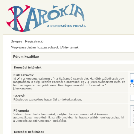
Belépés
Regisztráció
Megválaszolatlan hozzászólások
|
Aktív témák
Fórum kezdőlap
Keresési feltételek
Kulcsszavak:
Írj „
+
”-t a keresett, valamint „
-
”-t a kizárandó szavak elé. Ha több szóból csak egy
megtalálása is elég, készíts ezekből a szavakból egy „
|
” jellel elválasztott listát, és
tedd az egészet zárójelek közé. Részleges szavakhoz használd a *
jokerkaraktert.
Szerző:
Részleges szavakhoz használd a * jokerkaraktert.
Fórumok:
Válaszd ki azokat a fórumokat, melyben keresni szeretnél. A keresés
automatikusan megtörténik az alfórumokban is, hacsak alább nem kapcsoltad ki
a „keresés az alfórumokban” beállítást.
Keresési beállítások