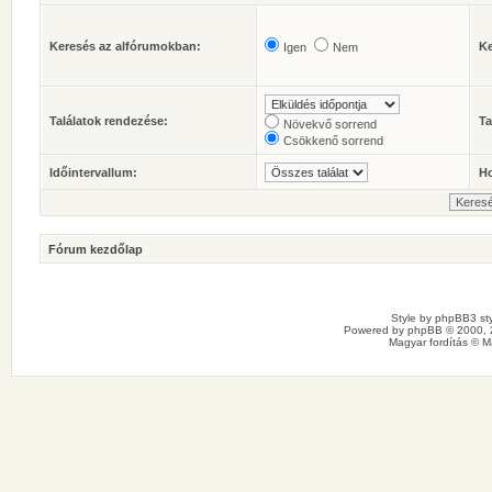
Keresés az alfórumokban:
Ke
Igen
Nem
Találatok rendezése:
Ta
Növekvő sorrend
Csökkenő sorrend
Időintervallum:
Ho
Fórum kezdőlap
Style by
phpBB3 sty
Powered by
phpBB
© 2000, 
Magyar fordítás ©
M