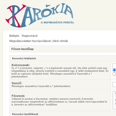
Belépés
Regisztráció
Megválaszolatlan hozzászólások
|
Aktív témák
Fórum kezdőlap
Keresési feltételek
Kulcsszavak:
Írj „
+
”-t a keresett, valamint „
-
”-t a kizárandó szavak elé. Ha több szóból csak egy
megtalálása is elég, készíts ezekből a szavakból egy „
|
” jellel elválasztott listát, és
tedd az egészet zárójelek közé. Részleges szavakhoz használd a *
jokerkaraktert.
Szerző:
Részleges szavakhoz használd a * jokerkaraktert.
Fórumok:
Válaszd ki azokat a fórumokat, melyben keresni szeretnél. A keresés
automatikusan megtörténik az alfórumokban is, hacsak alább nem kapcsoltad ki
a „keresés az alfórumokban” beállítást.
Keresési beállítások