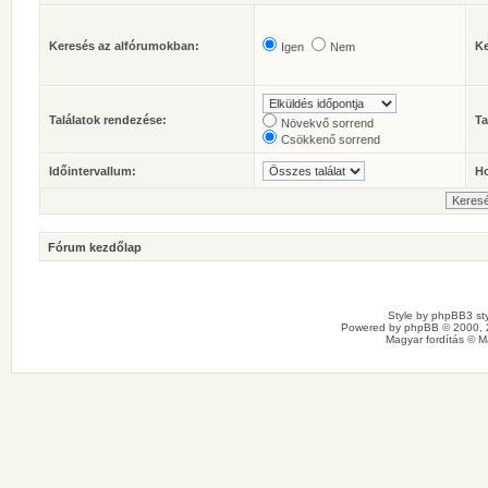
Keresés az alfórumokban:
Ke
Igen
Nem
Találatok rendezése:
Ta
Növekvő sorrend
Csökkenő sorrend
Időintervallum:
Ho
Fórum kezdőlap
Style by
phpBB3 sty
Powered by
phpBB
© 2000, 
Magyar fordítás ©
M