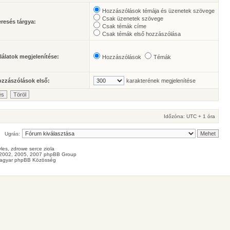
Hozzászólások témája és üzenetek szövege
Csak üzenetek szövege
resés tárgya:
Csak témák címe
Csak témák első hozzászólása
lálatok megjelenítése:
Hozzászólások
Témák
zzászólások első:
karakterének megjelenítése
Időzóna: UTC + 1 óra
Ugrás:
les
, zdrowe
serce
ziola
2002, 2005, 2007 phpBB Group
agyar phpBB Közösség