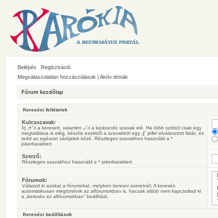
Belépés
Regisztráció
Megválaszolatlan hozzászólások
|
Aktív témák
Fórum kezdőlap
Keresési feltételek
Kulcsszavak:
Írj „
+
”-t a keresett, valamint „
-
”-t a kizárandó szavak elé. Ha több szóból csak egy
megtalálása is elég, készíts ezekből a szavakból egy „
|
” jellel elválasztott listát, és
tedd az egészet zárójelek közé. Részleges szavakhoz használd a *
jokerkaraktert.
Szerző:
Részleges szavakhoz használd a * jokerkaraktert.
Fórumok:
Válaszd ki azokat a fórumokat, melyben keresni szeretnél. A keresés
automatikusan megtörténik az alfórumokban is, hacsak alább nem kapcsoltad ki
a „keresés az alfórumokban” beállítást.
Keresési beállítások