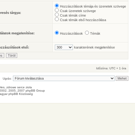
Hozzászólások témája és üzenetek szövege
Csak üzenetek szövege
resés tárgya:
Csak témák címe
Csak témák első hozzászólása
lálatok megjelenítése:
Hozzászólások
Témák
zzászólások első:
karakterének megjelenítése
Időzóna: UTC + 1 óra
Ugrás:
les
, zdrowe
serce
ziola
2002, 2005, 2007 phpBB Group
agyar phpBB Közösség