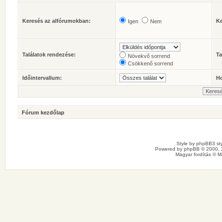
Keresés az alfórumokban:
Ke
Igen
Nem
Találatok rendezése:
Ta
Növekvő sorrend
Csökkenő sorrend
Időintervallum:
Ho
Fórum kezdőlap
Style by
phpBB3 sty
Powered by
phpBB
© 2000, 
Magyar fordítás ©
M