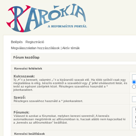
Belépés
Regisztráció
Megválaszolatlan hozzászólások
|
Aktív témák
Fórum kezdőlap
Keresési feltételek
Kulcsszavak:
Írj „
+
”-t a keresett, valamint „
-
”-t a kizárandó szavak elé. Ha több szóból csak egy
megtalálása is elég, készíts ezekből a szavakból egy „
|
” jellel elválasztott listát, és
tedd az egészet zárójelek közé. Részleges szavakhoz használd a *
jokerkaraktert.
Szerző:
Részleges szavakhoz használd a * jokerkaraktert.
Fórumok:
Válaszd ki azokat a fórumokat, melyben keresni szeretnél. A keresés
automatikusan megtörténik az alfórumokban is, hacsak alább nem kapcsoltad ki
a „keresés az alfórumokban” beállítást.
Keresési beállítások