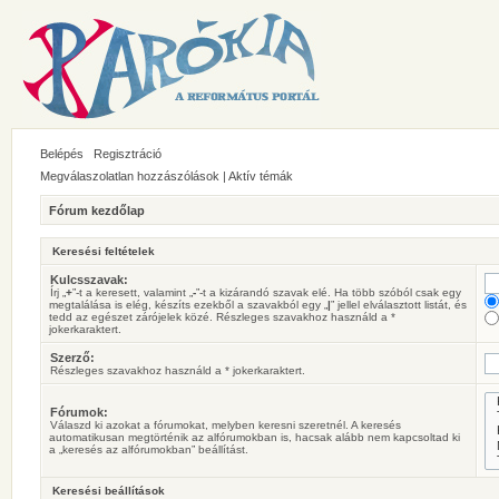
Belépés
Regisztráció
Megválaszolatlan hozzászólások
|
Aktív témák
Fórum kezdőlap
Keresési feltételek
Kulcsszavak:
Írj „
+
”-t a keresett, valamint „
-
”-t a kizárandó szavak elé. Ha több szóból csak egy
megtalálása is elég, készíts ezekből a szavakból egy „
|
” jellel elválasztott listát, és
tedd az egészet zárójelek közé. Részleges szavakhoz használd a *
jokerkaraktert.
Szerző:
Részleges szavakhoz használd a * jokerkaraktert.
Fórumok:
Válaszd ki azokat a fórumokat, melyben keresni szeretnél. A keresés
automatikusan megtörténik az alfórumokban is, hacsak alább nem kapcsoltad ki
a „keresés az alfórumokban” beállítást.
Keresési beállítások