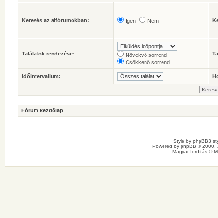
Keresés az alfórumokban:
Ke
Igen
Nem
Találatok rendezése:
Ta
Növekvő sorrend
Csökkenő sorrend
Időintervallum:
Ho
Fórum kezdőlap
Style by
phpBB3 sty
Powered by
phpBB
© 2000, 
Magyar fordítás ©
M