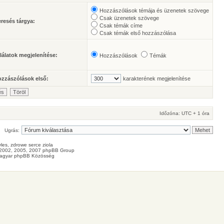
Hozzászólások témája és üzenetek szövege
Csak üzenetek szövege
resés tárgya:
Csak témák címe
Csak témák első hozzászólása
lálatok megjelenítése:
Hozzászólások
Témák
zzászólások első:
karakterének megjelenítése
Időzóna: UTC + 1 óra
Ugrás:
les
, zdrowe
serce
ziola
2002, 2005, 2007 phpBB Group
agyar phpBB Közösség