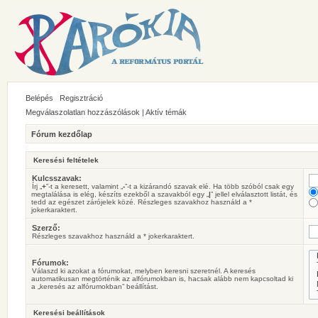
Belépés
Regisztráció
Megválaszolatlan hozzászólások
|
Aktív témák
Fórum kezdőlap
Keresési feltételek
Kulcsszavak:
Írj „
+
”-t a keresett, valamint „
-
”-t a kizárandó szavak elé. Ha több szóból csak egy
megtalálása is elég, készíts ezekből a szavakból egy „
|
” jellel elválasztott listát, és
tedd az egészet zárójelek közé. Részleges szavakhoz használd a *
jokerkaraktert.
Szerző:
Részleges szavakhoz használd a * jokerkaraktert.
Fórumok:
Válaszd ki azokat a fórumokat, melyben keresni szeretnél. A keresés
automatikusan megtörténik az alfórumokban is, hacsak alább nem kapcsoltad ki
a „keresés az alfórumokban” beállítást.
Keresési beállítások