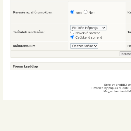
Keresés az alfórumokban:
Ke
Igen
Nem
Találatok rendezése:
Ta
Növekvő sorrend
Csökkenő sorrend
Időintervallum:
Ho
Fórum kezdőlap
Style by
phpBB3 sty
Powered by
phpBB
© 2000, 
Magyar fordítás ©
M