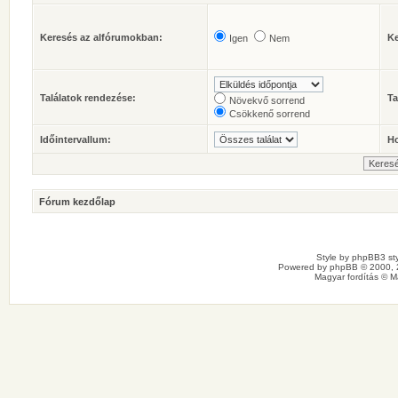
Keresés az alfórumokban:
Ke
Igen
Nem
Találatok rendezése:
Ta
Növekvő sorrend
Csökkenő sorrend
Időintervallum:
Ho
Fórum kezdőlap
Style by
phpBB3 sty
Powered by
phpBB
© 2000, 
Magyar fordítás ©
M