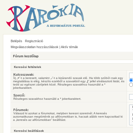
Belépés
Regisztráció
Megválaszolatlan hozzászólások
|
Aktív témák
Fórum kezdőlap
Keresési feltételek
Kulcsszavak:
Írj „
+
”-t a keresett, valamint „
-
”-t a kizárandó szavak elé. Ha több szóból csak egy
megtalálása is elég, készíts ezekből a szavakból egy „
|
” jellel elválasztott listát, és
tedd az egészet zárójelek közé. Részleges szavakhoz használd a *
jokerkaraktert.
Szerző:
Részleges szavakhoz használd a * jokerkaraktert.
Fórumok:
Válaszd ki azokat a fórumokat, melyben keresni szeretnél. A keresés
automatikusan megtörténik az alfórumokban is, hacsak alább nem kapcsoltad ki
a „keresés az alfórumokban” beállítást.
Keresési beállítások