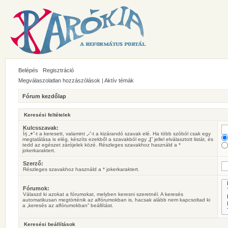
Belépés
Regisztráció
Megválaszolatlan hozzászólások
|
Aktív témák
Fórum kezdőlap
Keresési feltételek
Kulcsszavak:
Írj „
+
”-t a keresett, valamint „
-
”-t a kizárandó szavak elé. Ha több szóból csak egy
megtalálása is elég, készíts ezekből a szavakból egy „
|
” jellel elválasztott listát, és
tedd az egészet zárójelek közé. Részleges szavakhoz használd a *
jokerkaraktert.
Szerző:
Részleges szavakhoz használd a * jokerkaraktert.
Fórumok:
Válaszd ki azokat a fórumokat, melyben keresni szeretnél. A keresés
automatikusan megtörténik az alfórumokban is, hacsak alább nem kapcsoltad ki
a „keresés az alfórumokban” beállítást.
Keresési beállítások