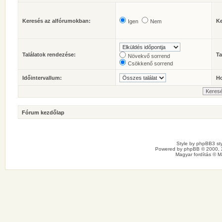
Keresés az alfórumokban:
Ke
Igen
Nem
Találatok rendezése:
Ta
Növekvő sorrend
Csökkenő sorrend
Időintervallum:
Ho
Fórum kezdőlap
Style by
phpBB3 sty
Powered by
phpBB
© 2000, 
Magyar fordítás ©
M