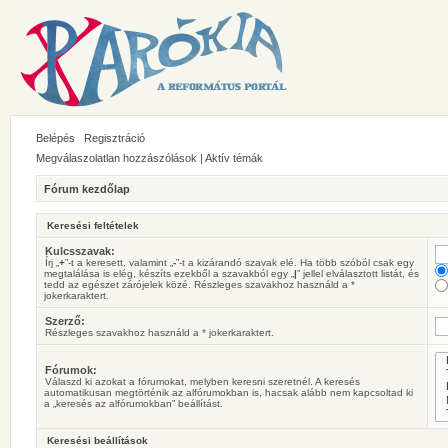
Belépés
Regisztráció
Megválaszolatlan hozzászólások
|
Aktív témák
Fórum kezdőlap
Keresési feltételek
Kulcsszavak:
Írj „
+
”-t a keresett, valamint „
-
”-t a kizárandó szavak elé. Ha több szóból csak egy
megtalálása is elég, készíts ezekből a szavakból egy „
|
” jellel elválasztott listát, és
tedd az egészet zárójelek közé. Részleges szavakhoz használd a *
jokerkaraktert.
Szerző:
Részleges szavakhoz használd a * jokerkaraktert.
Fórumok:
Válaszd ki azokat a fórumokat, melyben keresni szeretnél. A keresés
automatikusan megtörténik az alfórumokban is, hacsak alább nem kapcsoltad ki
a „keresés az alfórumokban” beállítást.
Keresési beállítások