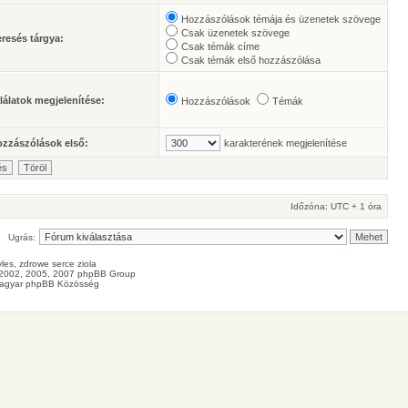
Hozzászólások témája és üzenetek szövege
Csak üzenetek szövege
resés tárgya:
Csak témák címe
Csak témák első hozzászólása
lálatok megjelenítése:
Hozzászólások
Témák
zzászólások első:
karakterének megjelenítése
Időzóna: UTC + 1 óra
Ugrás:
les
, zdrowe
serce
ziola
2002, 2005, 2007 phpBB Group
agyar phpBB Közösség