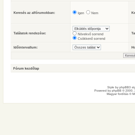
Keresés az alfórumokban:
Ke
Igen
Nem
Találatok rendezése:
Ta
Növekvő sorrend
Csökkenő sorrend
Időintervallum:
Ho
Fórum kezdőlap
Style by
phpBB3 sty
Powered by
phpBB
© 2000, 
Magyar fordítás ©
M