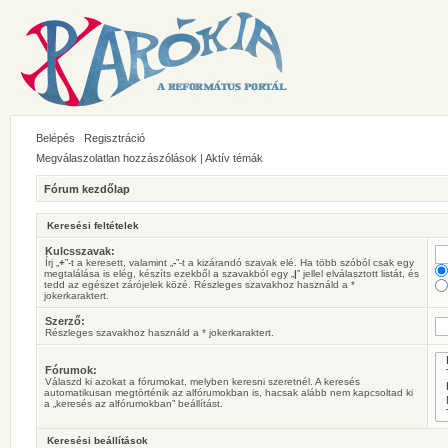
Belépés
Regisztráció
Megválaszolatlan hozzászólások
|
Aktív témák
Fórum kezdőlap
Keresési feltételek
Kulcsszavak:
Írj „
+
”-t a keresett, valamint „
-
”-t a kizárandó szavak elé. Ha több szóból csak egy
megtalálása is elég, készíts ezekből a szavakból egy „
|
” jellel elválasztott listát, és
tedd az egészet zárójelek közé. Részleges szavakhoz használd a *
jokerkaraktert.
Szerző:
Részleges szavakhoz használd a * jokerkaraktert.
Fórumok:
Válaszd ki azokat a fórumokat, melyben keresni szeretnél. A keresés
automatikusan megtörténik az alfórumokban is, hacsak alább nem kapcsoltad ki
a „keresés az alfórumokban” beállítást.
Keresési beállítások