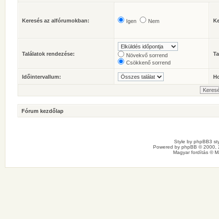
Keresés az alfórumokban:
Ke
Igen
Nem
Találatok rendezése:
Ta
Növekvő sorrend
Csökkenő sorrend
Időintervallum:
Ho
Fórum kezdőlap
Style by
phpBB3 sty
Powered by
phpBB
© 2000, 
Magyar fordítás ©
M