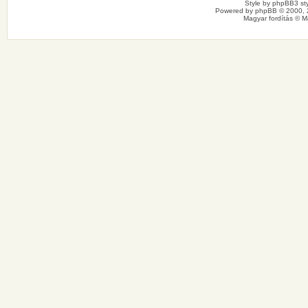
Style by
phpBB3 sty
Powered by
phpBB
© 2000, 
Magyar fordítás ©
M