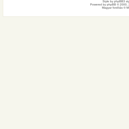
Style by
phpBB3 sty
Powered by
phpBB
© 2000, 
Magyar fordítás ©
M