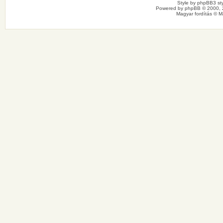
Style by
phpBB3 sty
Powered by
phpBB
© 2000, 
Magyar fordítás ©
M