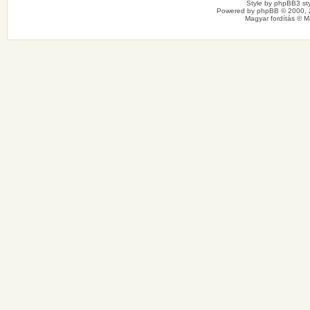
Style by
phpBB3 sty
Powered by
phpBB
© 2000, 
Magyar fordítás ©
M