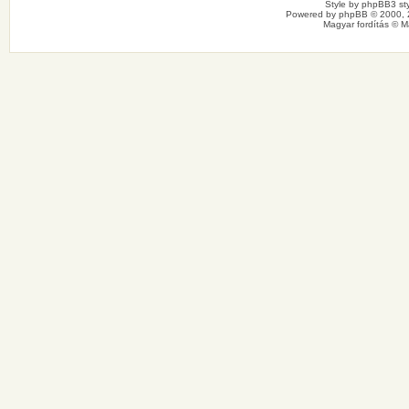
Style by
phpBB3 sty
Powered by
phpBB
© 2000, 
Magyar fordítás ©
M