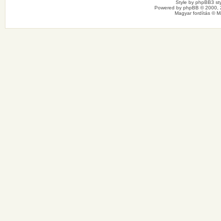
Style by
phpBB3 sty
Powered by
phpBB
© 2000, 
Magyar fordítás ©
M