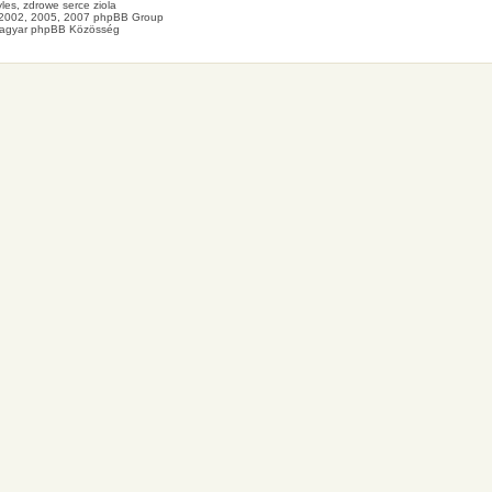
les
, zdrowe
serce
ziola
2002, 2005, 2007 phpBB Group
agyar phpBB Közösség