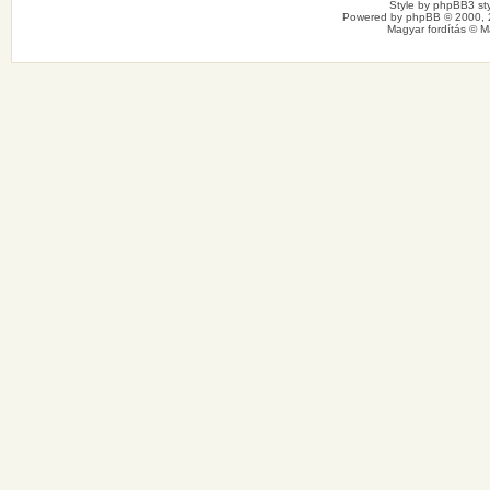
Style by
phpBB3 sty
Powered by
phpBB
© 2000, 
Magyar fordítás ©
M