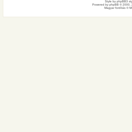
Style by
phpBB3 sty
Powered by
phpBB
© 2000, 
Magyar fordítás ©
M