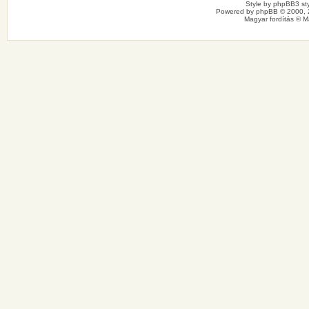
Style by
phpBB3 sty
Powered by
phpBB
© 2000, 
Magyar fordítás ©
M