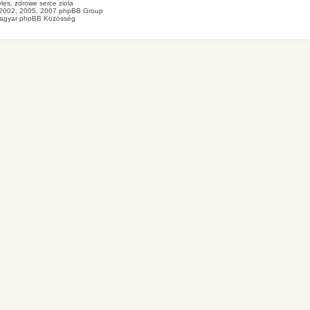
les
, zdrowe
serce
ziola
2002, 2005, 2007 phpBB Group
agyar phpBB Közösség