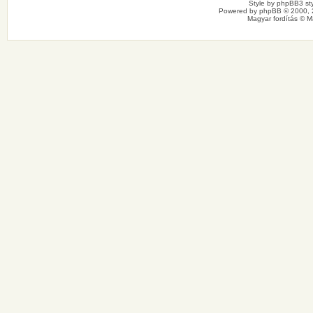
Style by
phpBB3 sty
Powered by
phpBB
© 2000, 
Magyar fordítás ©
M