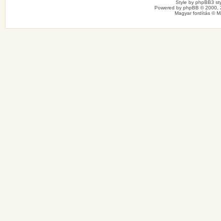
Style by
phpBB3 sty
Powered by
phpBB
© 2000, 
Magyar fordítás ©
M