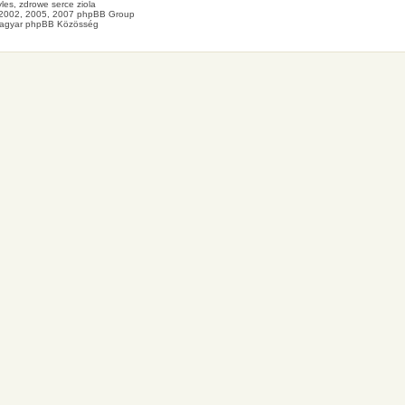
les
, zdrowe
serce
ziola
2002, 2005, 2007 phpBB Group
agyar phpBB Közösség