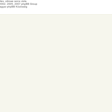
les
, zdrowe
serce
ziola
2002, 2005, 2007 phpBB Group
agyar phpBB Közösség