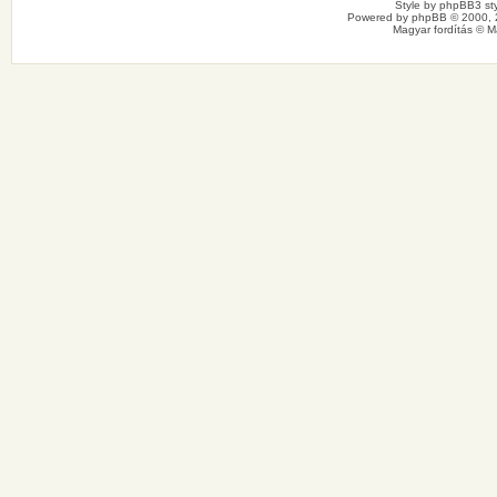
Style by
phpBB3 sty
Powered by
phpBB
© 2000, 
Magyar fordítás ©
M