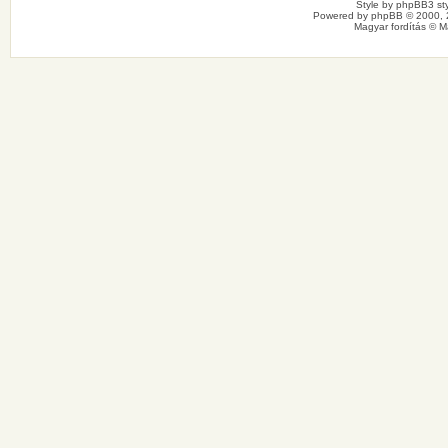
Style by
phpBB3 sty
Powered by
phpBB
© 2000, 
Magyar fordítás ©
M