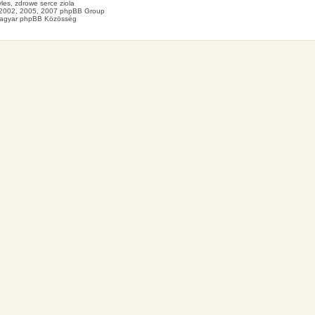
les
, zdrowe
serce
ziola
2002, 2005, 2007 phpBB Group
agyar phpBB Közösség