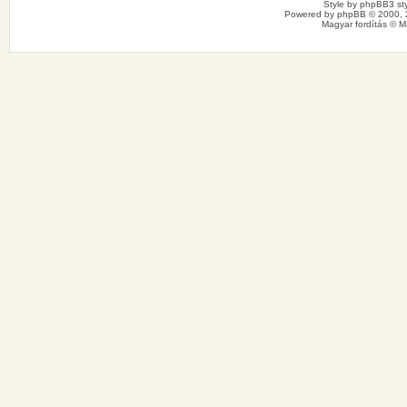
Style by
phpBB3 sty
Powered by
phpBB
© 2000, 
Magyar fordítás ©
M