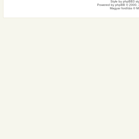
Style by
phpBB3 sty
Powered by
phpBB
© 2000, 
Magyar fordítás ©
M