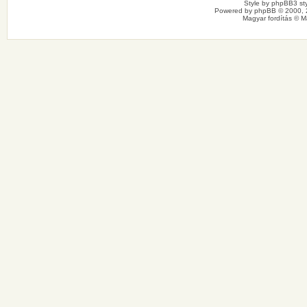
Style by
phpBB3 sty
Powered by
phpBB
© 2000, 
Magyar fordítás ©
M