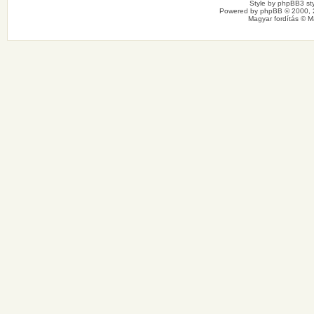
Style by
phpBB3 sty
Powered by
phpBB
© 2000, 
Magyar fordítás ©
M