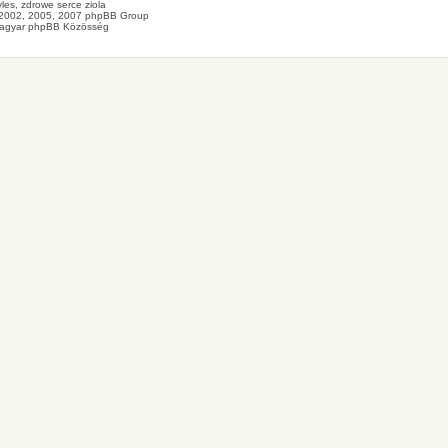
les
, zdrowe
serce
ziola
2002, 2005, 2007 phpBB Group
agyar phpBB Közösség