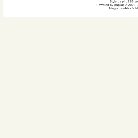
Style by
phpBB3 sty
Powered by
phpBB
© 2000, 
Magyar fordítás ©
M