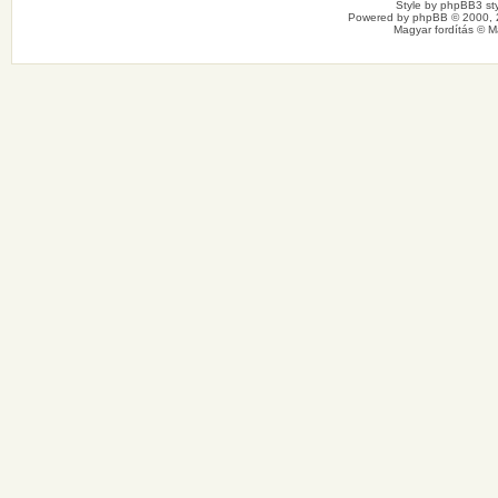
Style by
phpBB3 sty
Powered by
phpBB
© 2000, 
Magyar fordítás ©
M