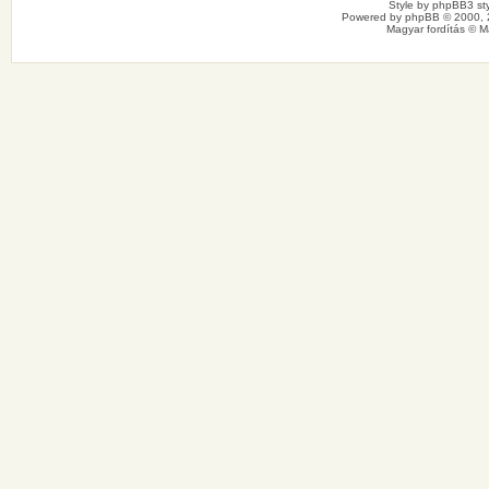
Style by
phpBB3 sty
Powered by
phpBB
© 2000, 
Magyar fordítás ©
M