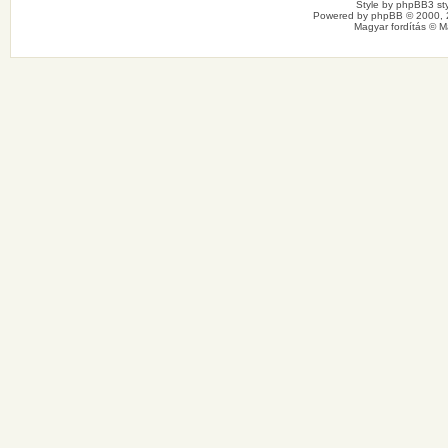
Style by
phpBB3 sty
Powered by
phpBB
© 2000, 
Magyar fordítás ©
M