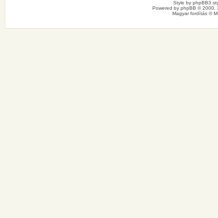
Style by
phpBB3 sty
Powered by
phpBB
© 2000, 
Magyar fordítás ©
M