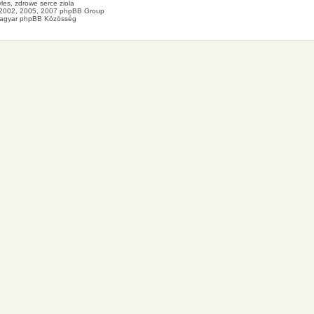
les
, zdrowe
serce
ziola
2002, 2005, 2007 phpBB Group
agyar phpBB Közösség