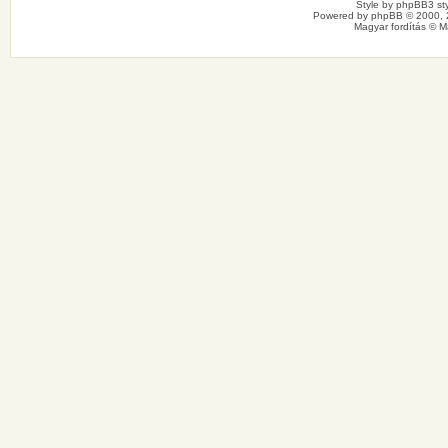
Style by
phpBB3 sty
Powered by
phpBB
© 2000, 
Magyar fordítás ©
M